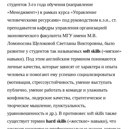
студентов 3-го года обучения (направление
«Менеджмент») в рамках курса «Управление
человеческими ресурсами» под руководством к.э.н., ст.
преподавателя кафедры управления организацией
экономического факультета МГУ имени М.В.
Ломоносова Щелоковой Светланы Викторовны, было
развитие у студентов так называемых
soft
skills
(«мягкие»
навыки). Под этим английским термином понимаются
личные качества, которые зависят от характера и опыта
человека и помогают ему успешно социализироваться
(мотивация, стрессоустойчивость, умение выступать
публично, умение работать в команде и улаживать
конфликты, лидерские качества, стратегическое и
творческое мышление, пунктуальность,
уравновешенность и др.). В противовес soft skills также
существует термин
hard
skills
(«жесткие» навыки), что
означает конкретные профессиональные знания, которые