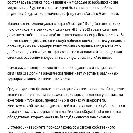
состоялась выставка под названием «Молодые азербайджанские
художники в Будапеште», в которой были выставлены работы
студентки 2 курса экономического факультета Айтадж Ахмедовой.
Известная интеллектуальная игра «Что? Где? Когда?» нашла своих
поклонников и в Бакинском филиале МГУ. С 2013 года в филиале
действует собственный клуб интеллектуальных игр «Ломоносов». За
время своего существования клуб добился впечатляющих успехов. В
организуемых им мероприятиях стабильно принимают участие от 6
до 9 команд, многие из которых успешно выступают и за пределами
филиала, особенно в клубе интеллектуальных игр «Атешгях».
Команда, состоящая исключительно из студентов и выпускников
филиала «Falcon» периодически принимает участие в различных
турнирах и занимает почетные места.
Среди студентов факультета прикладной математики есть обладатели
звания мастера спорта по шахматам, которые являются участниками
ежегодных турниров, проводимых в стенах университета.
Неотъемлемой частью студенческой жизни является Клуб веселых и
находчивых. Так, сборная команда Филиала «Royal Flash» является
обладателем второго места на Республиканском чемпионате.
В стенах университета проходят конкурсы стихов собственного