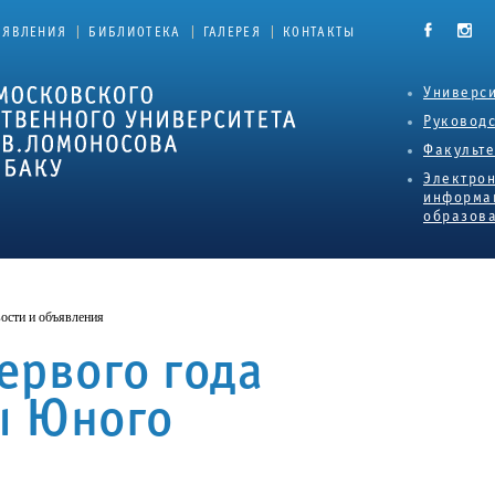
|
|
|
ЪЯВЛЕНИЯ
БИБЛИОТЕКА
ГАЛЕРЕЯ
КОНТАКТЫ
Универси
Руковод
Факульт
Электро
информа
образова
ости и объявления
ервого года
ы Юного