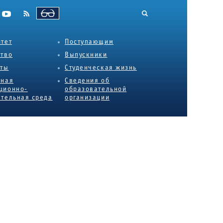
ВЕРСИЯ ДЛЯ СЛАБОВИДЯЩИХ
тет
Поступающим
ство
Выпускники
еты
Студенческая жизнь
нная
Сведения об
ционно-
образовательной
тельная среда
организации