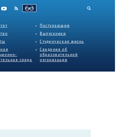
ВЕРСИЯ ДЛЯ СЛАБОВИДЯЩИХ
тет
Поступающим
ство
Выпускники
еты
Студенческая жизнь
нная
Сведения об
ционно-
образовательной
тельная среда
организации