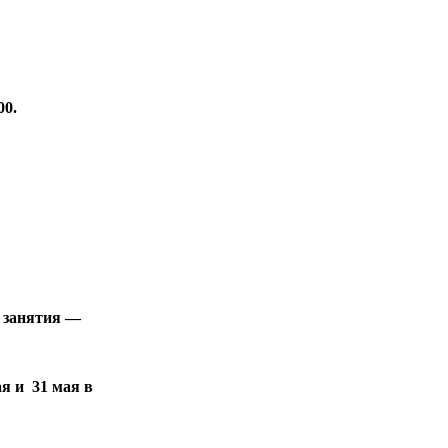
00.
е занятия —
ая и 31 мая в