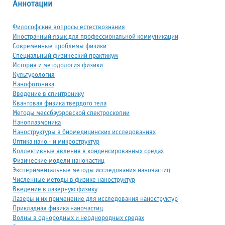
Аннотации
Философские вопросы естествознания
Иностранный язык для профессиональной коммуникации
Современные проблемы физики
Специальный физический практикум
История и методология физики
Культурология
Нанофотоника
Введение в спинтронику
Квантовая физика твердого тела
Методы мессбауэровской спектроскопии
Наноплазмоника
Наноструктуры в биомедицинских исследованиях
Оптика нано - и микроструктур
Коллективные явления в конденсированных средах
Физические модели наночастиц
Экспериментальные методы исследования наночастиц
Численные методы в физике наноструктур
Введение в лазерную физику
Лазеры и их применение для исследования наноструктур
Прикладная физика наночастиц
Волны в однородных и неоднородных средах