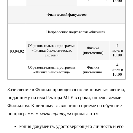
13:00
Физический факультет
Направление подготовки «Физика»
Образовательная программа
4
Физика
«Физика биологических
июля в
03.04.02
(письменно)
систем»
10:00
4
Образовательная программа
Физика
июля в
«Физика наночастиц»
(письменно)
10:00
Зачисление в Филиал проводится по личному заявлению,
поданному на имя Ректора МГУ в сроки, определяемые
Филиалом. К личному заявлению о приеме на обучение
по программам
магистратуры
прилагаются:
копия документа, удостоверяющего личность и его