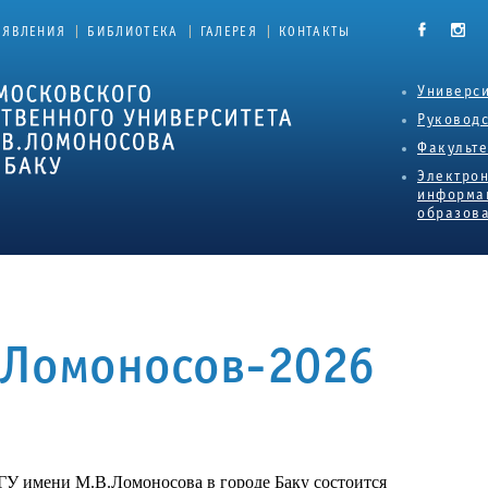
|
|
|
ЪЯВЛЕНИЯ
БИБЛИОТЕКА
ГАЛЕРЕЯ
КОНТАКТЫ
Универси
Руковод
Факульт
Электро
информа
образова
Ломоносов-2026
У имени М.В.Ломоносова в городе Баку состоится