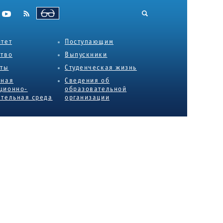
ВЕРСИЯ ДЛЯ СЛАБОВИДЯЩИХ
тет
Поступающим
ство
Выпускники
еты
Студенческая жизнь
нная
Сведения об
ционно-
образовательной
тельная среда
организации