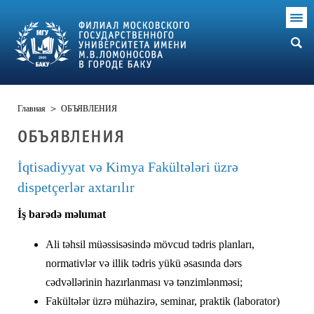
Главная
>
ОБЪЯВЛЕНИЯ
ОБЪЯВЛЕНИЯ
İqtisadiyyat və Kimya Fakültələri üzrə
dispetçerlər axtarılır
İş barədə məlumat
Ali təhsil müəssisəsində mövcud tədris planları,
normativlər və illik tədris yükü əsasında dərs
cədvəllərinin hazırlanması və tənzimlənməsi;
Fakültələr üzrə mühazirə, seminar, praktik (laborator)