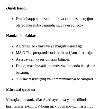
Əmək haqqı
Əmək haqqı namizədin bilik və təcrübəsinə uyğun
olaraq müsahibə əsasında müəyyən ediləcək.
Namizədə tələblər
Ali təhsil (bakalavr və ya magistr dərəcəsi);
MS Office proqramlarında sərbəst işləmə bacarığı;
Azərbaycan və rus dillərini bilməsi;
Dəqiq, məsuliyyətli, operativ və komanda ilə işləmə
bacarığı;
Yüksək təşkilatçılıq və kommunikasiya bacarıqları.
Müraciət qaydası
Maraqlanan namizədlər Azərbaycan və ya rus dilində
hazırlanmış şəkilli CV-lərini məktubun mövzu hissəsində