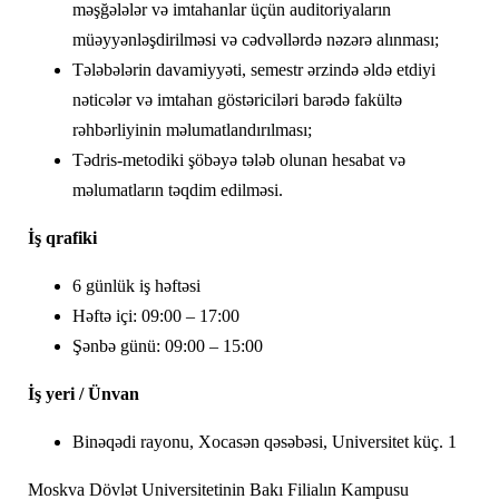
məşğələlər və imtahanlar üçün auditoriyaların
müəyyənləşdirilməsi və cədvəllərdə nəzərə alınması;
Tələbələrin davamiyyəti, semestr ərzində əldə etdiyi
nəticələr və imtahan göstəriciləri barədə fakültə
rəhbərliyinin məlumatlandırılması;
Tədris-metodiki şöbəyə tələb olunan hesabat və
məlumatların təqdim edilməsi.
İş qrafiki
6 günlük iş həftəsi
Həftə içi: 09:00 – 17:00
Şənbə günü: 09:00 – 15:00
İş yeri / Ünvan
Binəqədi rayonu, Xocasən qəsəbəsi, Universitet küç. 1
Moskva Dövlət Universitetinin Bakı Filialın Kampusu