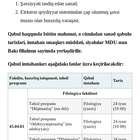
Şəxsiyyəti təsdiq edən sənəd;
Elektron qeydiyyat sistemindən çap olunmuş şəxsi
imzası olan buraxılış vərəqəsi.
Qəbul haqqında bütün məlumat, o cümlədən sənəd qəbulu
tarixləri, imtahan sınaqları müddəti, siyahılar MDU-nun
Bakı filialının saytında yerləşdirilir.
Qəbul imtahanları aşağıdakı fənlər üzrə keçiriləcəkdir:
Fakültə, hazırlıq istiqaməti, təhsil
Qəbul
Tarix
proqramı
imtahanı
Filologiya fakültəsi
Təhsil proqramı
Filologiya
24 iyun
“Dilşünaslıq” (rus dili)
(yazılı)
(10:00)
Təhsil proqramı
Filologiya
24 iyun
“Ədəbiyyatşünaslıq” (rus
45.04.01
(yazılı)
(10:00)
ədəbiyyatı)
Təhsil proqramı “Dilşünaslıq”
Filologiya
24 iyun