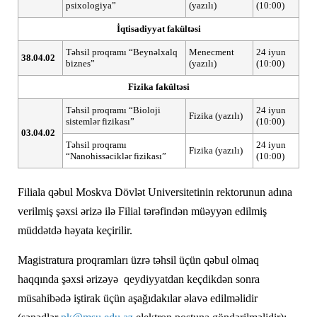
psixologiya”
(yazılı)
(10:00)
İqtisadiyyat fakültəsi
Təhsil proqramı “Beynəlxalq
Menecment
24 iyun
38.04.02
biznes”
(yazılı)
(10:00)
Fizika fakültəsi
Təhsil proqramı “Bioloji
24 iyun
Fizika (yazılı)
sistemlər fizikası”
(10:00)
03.04.02
Təhsil proqramı
24 iyun
Fizika (yazılı)
“Nanohissəciklər fizikası”
(10:00)
Filiala qəbul Moskva Dövlət Universitetinin rektorunun adına
verilmiş şəxsi ərizə ilə Filial tərəfindən müəyyən edilmiş
müddətdə həyata keçirilir.
Magistratura proqramları üzrə təhsil üçün qəbul olmaq
haqqında şəxsi ərizəyə qeydiyyatdan keçdikdən sonra
müsahibədə iştirak üçün aşağıdakılar əlavə edilməlidir