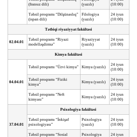
(fransız dili)
(yazılı)
(10:00)
Təhsil proqramı “Dilşünaslıq”
Filologiya
24 iyun
(ispan dili)
(yazılı)
(10:00)
Tətbiqi riyaziyyat fakültəsi
Təhsil proqramı “Riyazi
Riyaziyyat
24 iyun
02.04.01
modelləşdirmə”
(yazılı)
(10:00)
Kimya fakültəsi
24 iyun
Təhsil proqramı “Üzvi kimya”
Kimya (yazılı)
(10:00)
Təhsil proqramı “Fiziki
24 iyun
04.04.01
Kimya (yazılı)
kimya”
(10:00)
Təhsil proqramı “Neft
24 iyun
Kimya (yazılı)
kimyası”
(10:00)
Psixologiya fakültəsi
Təhsil proqramı “İnkişaf
Psixologiya
24 iyun
37.04.01
psixologiyası”
(yazılı)
(10:00)
Təhsil proqramı “Sosial
Psixologiya
24 iyun