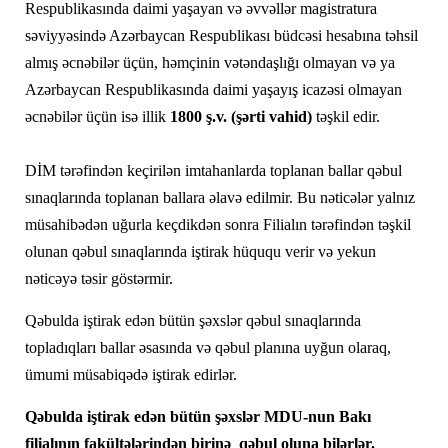
Respublikasında daimi yaşayan və əvvəllər magistratura
səviyyəsində Azərbaycan Respublikası büdcəsi hesabına təhsil
almış əcnəbilər üçün, həmçinin vətəndaşlığı olmayan və ya
Azərbaycan Respublikasında daimi yaşayış icazəsi olmayan
əcnəbilər üçün isə illik
1800 ş.v. (şərti vahid)
təşkil edir.
DİM tərəfindən keçirilən imtahanlarda toplanan ballar qəbul
sınaqlarında toplanan ballara əlavə edilmir. Bu nəticələr yalnız
müsahibədən uğurla keçdikdən sonra Filialın tərəfindən təşkil
olunan qəbul sınaqlarında iştirak hüququ verir və yekun
nəticəyə təsir göstərmir.
Qəbulda iştirak edən bütün şəxslər qəbul sınaqlarında
topladıqları ballar əsasında və qəbul planına uyğun olaraq,
ümumi müsabiqədə iştirak edirlər.
Qəbulda iştirak edən bütün şəxslər MDU-nun Bakı
filialının fakültələrindən birinə qəbul oluna bilərlər.