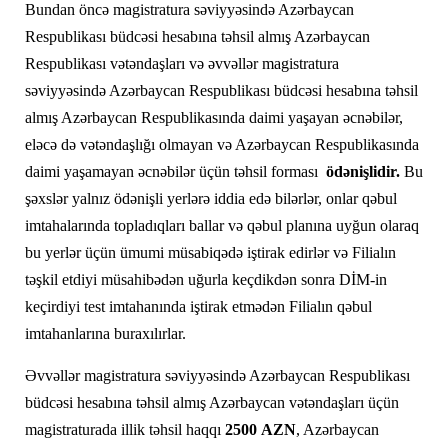
Bundan öncə magistratura səviyyəsində Azərbaycan
Respublikası büdcəsi hesabına təhsil almış Azərbaycan
Respublikası vətəndaşları və əvvəllər magistratura
səviyyəsində Azərbaycan Respublikası büdcəsi hesabına təhsil
almış Azərbaycan Respublikasında daimi yaşayan əcnəbilər,
eləcə də vətəndaşlığı olmayan və Azərbaycan Respublikasında
daimi yaşamayan əcnəbilər üçün təhsil forması
ödənişlidir.
Bu
şəxslər yalnız ödənişli yerlərə iddia edə bilərlər, onlar qəbul
imtahalarında topladıqları ballar və qəbul planına uyğun olaraq
bu yerlər üçün ümumi müsabiqədə iştirak edirlər və Filialın
təşkil etdiyi müsahibədən uğurla keçdikdən sonra DİM-in
keçirdiyi test imtahanında iştirak etmədən Filialın qəbul
imtahanlarına buraxılırlar.
Əvvəllər magistratura səviyyəsində Azərbaycan Respublikası
büdcəsi hesabına təhsil almış Azərbaycan vətəndaşları üçün
magistraturada illik təhsil haqqı
2500 AZN
, Azərbaycan