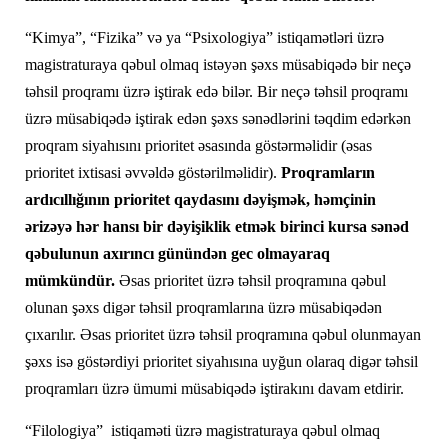
“Kimya”, “Fizika” və ya “Psixologiya” istiqamətləri üzrə
magistraturaya qəbul olmaq istəyən şəxs müsabiqədə bir neçə
təhsil proqramı üzrə iştirak edə bilər. Bir neçə təhsil proqramı
üzrə müsabiqədə iştirak edən şəxs sənədlərini təqdim edərkən
proqram siyahısını prioritet əsasında göstərməlidir (əsas
prioritet ixtisasi əvvəldə göstərilməlidir).
Proqramların
ardıcıllığının prioritet qaydasını dəyişmək, həmçinin
ərizəyə hər hansı bir dəyişiklik etmək birinci kursa sənəd
qəbulunun axırıncı günündən gec olmayaraq
mümkündür.
Əsas prioritet üzrə təhsil proqramına qəbul
olunan şəxs digər təhsil proqramlarına üzrə müsabiqədən
çıxarılır. Əsas prioritet üzrə təhsil proqramına qəbul olunmayan
şəxs isə göstərdiyi prioritet siyahısına uyğun olaraq digər təhsil
proqramları üzrə ümumi müsabiqədə iştirakını davam etdirir.
“Filologiya” istiqaməti üzrə magistraturaya qəbul olmaq