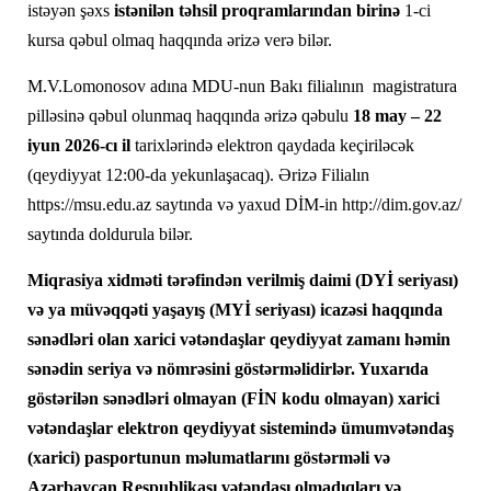
istəyən şəxs
istənilən təhsil proqramlarından birinə
1-ci
kursa qəbul olmaq haqqında ərizə verə bilər.
M.V.Lomonosov adına MDU-nun Bakı filialının magistratura
pilləsinə qəbul olunmaq haqqında ərizə qəbulu
18 may – 22
iyun 2026-cı il
tarixlərində elektron qaydada keçiriləcək
(qeydiyyat 12:00-da yekunlaşacaq). Ərizə Filialın
https://msu.edu.az saytında və yaxud DİM-in http://dim.gov.az/
saytında doldurula bilər.
Miqrasiya xidməti tərəfindən verilmiş daimi (DYİ seriyası)
və ya müvəqqəti yaşayış (MYİ seriyası) icazəsi haqqında
sənədləri olan xarici vətəndaşlar qeydiyyat zamanı həmin
sənədin seriya və nömrəsini göstərməlidirlər. Yuxarıda
göstərilən sənədləri olmayan (FİN kodu olmayan) xarici
vətəndaşlar elektron qeydiyyat sistemində ümumvətəndaş
(xarici) pasportunun məlumatlarını göstərməli və
Azərbaycan Respublikası vətəndaşı olmadıqları və