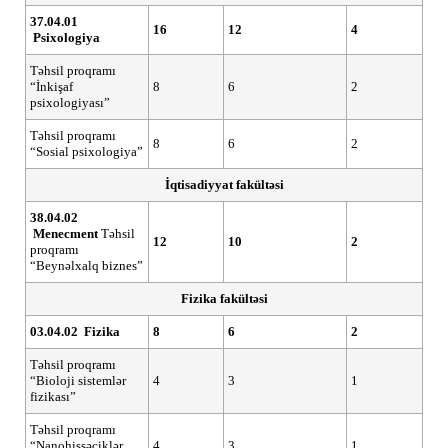
37.04.01
16
12
4
Psixologiya
Təhsil proqramı
“İnkişaf
8
6
2
psixologiyası”
Təhsil proqramı
8
6
2
“Sosial psixologiya”
İqtisadiyyat fakültəsi
38.04.02
Menecment
Təhsil
12
10
2
proqramı
“Beynəlxalq biznes”
Fizika fakültəsi
03.04.02
Fizika
8
6
2
Təhsil proqramı
“Bioloji sistemlər
4
3
1
fizikası”
Təhsil proqramı
“Nanohissəciklər
4
3
1