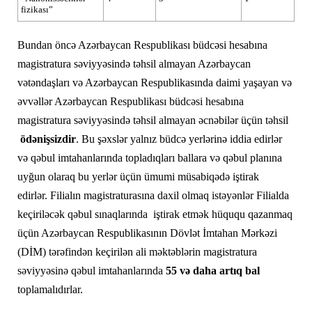
fizikası”
Bundan öncə Azərbaycan Respublikası büdcəsi hesabına
magistratura səviyyəsində təhsil almayan Azərbaycan
vətəndaşları və Azərbaycan Respublikasında daimi yaşayan və
əvvəllər Azərbaycan Respublikası büdcəsi hesabına
magistratura səviyyəsində təhsil almayan əcnəbilər üçün təhsil
ödənişsizdir
. Bu şəxslər yalnız büdcə yerlərinə iddia edirlər
və qəbul imtahanlarında topladıqları ballara və qəbul planına
uyğun olaraq bu yerlər üçün ümumi müsabiqədə iştirak
edirlər.
Filialın magistraturasına daxil olmaq istəyənlər Filialda
keçiriləcək qəbul sınaqlarında iştirak etmək hüququ qazanmaq
üçün Azərbaycan Respublikasının Dövlət İmtahan Mərkəzi
(DİM) tərəfindən keçirilən ali məktəblərin magistratura
səviyyəsinə qəbul imtahanlarında
55 və daha artıq bal
toplamalıdırlar.