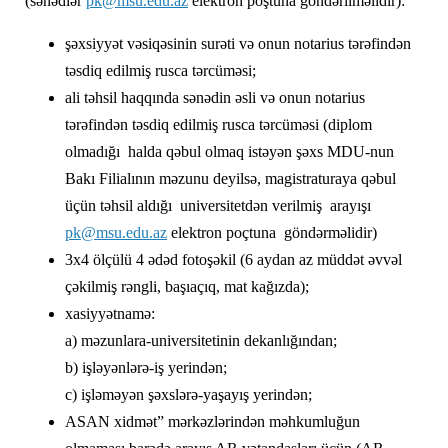
(sənədlər
pk@msu.edu.az
elektron poştuna göndərilməlidir):
şəxsiyyət vəsiqəsinin surəti və onun notarius tərəfindən
təsdiq edilmiş rusca tərcüməsi;
ali təhsil haqqında sənədin əsli və onun notarius
tərəfindən təsdiq edilmiş rusca tərcüməsi (diplom
olmadığı halda qəbul olmaq istəyən şəxs MDU-nun
Bakı Filialının məzunu deyilsə, magistraturaya qəbul
üçün təhsil aldığı universitetdən verilmiş arayışı
pk@msu.edu.az
elektron poçtuna göndərməlidir)
3x4 ölçülü 4 ədəd fotoşəkil (6 aydan az müddət əvvəl
çəkilmiş rəngli, başıaçıq, mat kağızda);
xasiyyətnamə:
a) məzunlara-universitetinin dekanlığından;
b) işləyənlərə-iş yerindən;
c) işləməyən şəxslərə-yaşayış yerindən;
ASAN xidmət” mərkəzlərindən məhkumluğun