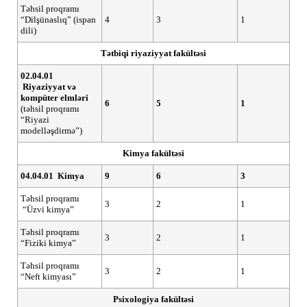
Təhsil proqramı
“Dilşünaslıq” (ispan
4
3
1
dili)
Tətbiqi riyaziyyat fakültəsi
02.04.01
R
iyaziyyat
və
k
ompüter elmləri
6
5
1
(təhsil proqramı
“Riyazi
modelləşdirmə”)
Kimya fakültəsi
04.04.01
Kimya
9
6
3
Təhsil proqramı
3
2
1
“Üzvi kimya”
Təhsil proqramı
3
2
1
“Fiziki kimya”
Təhsil proqramı
3
2
1
“Neft kimyası”
Psixologiya fakültəsi