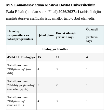
M.V.Lomonosov adına Moskva Dövlət Universitetinin
Bakı Filialı
(bundan sonra Filial)
2026/2027-ci
tədris ili üçün
magistraturaya aşağıdakı istiqamətlər üzrə qəbul elan edir:
Ödənişli
Hazırlıq
Dövlət sifarişli
istiqamətləri və
Qəbul planı
yerlərin sayı
yerlərin
təhsil proqramları
sayı
Filologiya fakültəsi
45.04.01
Filologiya
15
11
4
Təhsil proqramı
“Dilşünaslıq” (rus
4
3
1
dili)
Təhsil proqramı
“Ədəbiyyatşünaslıq”
3
2
1
(rus ədəbiyyatı)
Təhsil proqramı
“Dilşünaslıq”
4
3
1
(fransız dili)