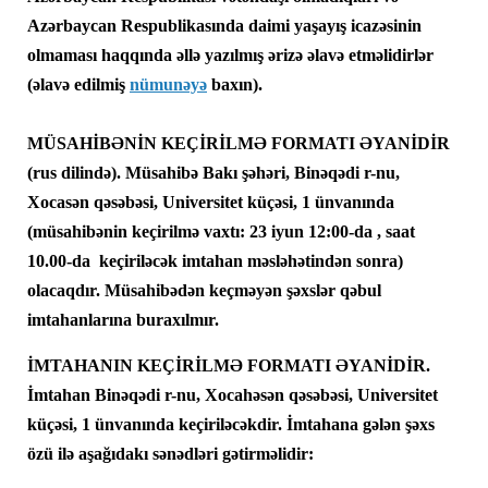
Azərbaycan Respublikasında daimi yaşayış icazəsinin
olmaması haqqında əllə
yazılmış
ərizə
əlavə
etməlidirlər
(
əlavə edilmiş
nümunəyə
baxın
)
.
MÜSAHİBƏNİN KEÇİRİLMƏ FORMATI ƏYANİDİR
(rus dilində). Müsahibə Bakı şəhəri, Binəqədi r-nu,
Xocasən qəsəbəsi, Universitet küçəsi, 1 ünvanında
(müsahibənin keçirilmə vaxtı: 23 iyun 12:00-da , saat
10.00-da keçiriləcək imtahan məsləhətindən sonra)
olacaqdır. Müsahibədən keçməyən şəxslər qəbul
imtahanlarına buraxılmır.
İMTAHANIN KEÇİRİLMƏ FORMATI ƏYANİDİR.
İmtahan
Binəqədi r-nu, Xocahəsən qəsəbəsi, Universitet
küçəsi, 1
ünvanında keçiriləcəkdir. İmtahana gələn şəxs
özü ilə aşağıdakı sənədləri gətirməlidir: