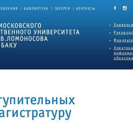
|
|
|
ЪЯВЛЕНИЯ
БИБЛИОТЕКА
ГАЛЕРЕЯ
КОНТАКТЫ
Универси
Руковод
Факульт
Электро
информа
образова
ступительных
агистратуру