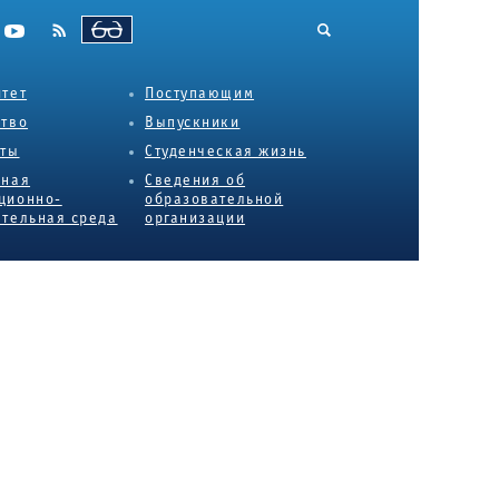
ВЕРСИЯ ДЛЯ СЛАБОВИДЯЩИХ
тет
Поступающим
ство
Выпускники
еты
Студенческая жизнь
нная
Сведения об
ционно-
образовательной
тельная среда
организации