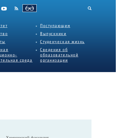
ВЕРСИЯ ДЛЯ СЛАБОВИДЯЩИХ
тет
Поступающим
ство
Выпускники
еты
Студенческая жизнь
нная
Сведения об
ционно-
образовательной
тельная среда
организации
Химический факультет