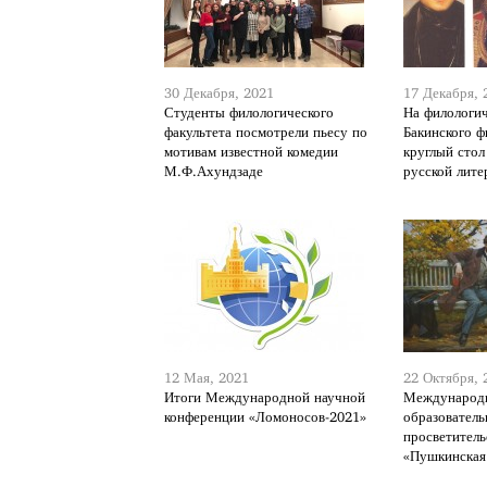
30 Декабря, 2021
17 Декабря, 
Студенты филологического
На филологич
факультета посмотрели пьесу по
Бакинского ф
мотивам известной комедии
круглый стол
М.Ф.Ахундзаде
русской лит
12 Мая, 2021
22 Октября, 
Итоги Международной научной
Международн
конференции «Ломоносов-2021»
образователь
просветитель
«Пушкинская