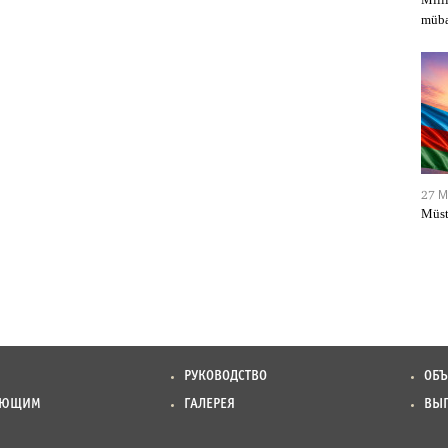
müba
27 М
Müst
РУКОВОДСТВО
ОБ
АЮЩИМ
ГАЛЕРЕЯ
ВЫ