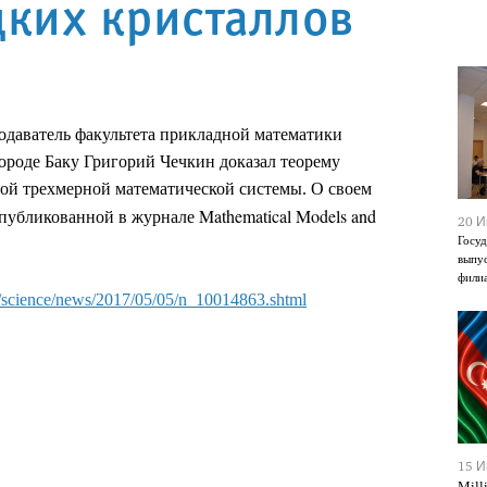
ких кристаллов
одаватель факультета прикладной математики
роде Баку Григорий Чечкин доказал теорему
ой трехмерной математической системы. О своем
Mathematical Models and
 опубликованной в журнале
20 И
Госуд
выпус
фили
u/science/news/2017/05/05/n_10014863.shtml
15 И
Mill