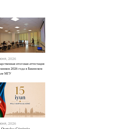
юня, 2026
арственная итоговая аттестация
кников 2026 года в Бакинском
але МГУ
юня, 2026
i Qurtuluş Gününüz