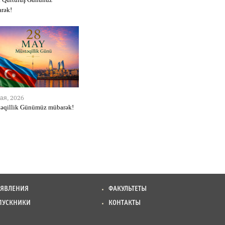
rək!
ая, 2026
əqillik Günümüz mübarək!
ЪЯВЛЕНИЯ
ФАКУЛЬТЕТЫ
ПУСКНИКИ
КОНТАКТЫ