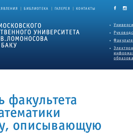
|
|
|
ЪЯВЛЕНИЯ
БИБЛИОТЕКА
ГАЛЕРЕЯ
КОНТАКТЫ
Универси
Руковод
Факульт
Электро
информа
образова
ь факультета
атематики
му, описывающую