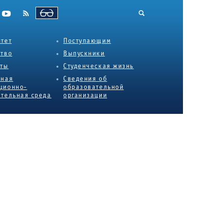
ВЕРСИЯ ДЛЯ СЛАБОВИДЯЩИХ
тет
Поступающим
ство
Выпускники
еты
Студенческая жизнь
нная
Сведения об
ционно-
образовательной
тельная среда
организации