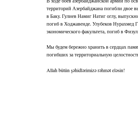
В ходе боев азербайджанской армии по 
территорий Азербайджана погибли двое 
в Баку. Гулиев Намиг Натиг оглу, выпускн
погиб в Ходжавенде. Улубеков Нурахмед Г
экономического факультета, погиб в Физул
Мы будем бережно хранить в сердцах памя
погибших за территориальную целостност
Allah bütün şəhidlərimizə rəhmət eləsin!