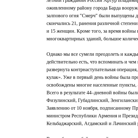
летний гражданин России Артур Владимиро
оживленному району города Барда воору
залпового огня "Смерч" были выпущены два
скончались 21, ранения различной степени
и 15 женщин. Кроме того, за время войны 
многоквартирных зданий, большое количес
Однако мы все сумели преодолеть и кажды
действительно есть, что вспоминать и чем 
развернута контрнаступательная операция
кулак». Уже в первый день войны была пр
освобождены многие населенные пункты, а
Всего в результате 44–дневной войны бы
Физулинский, Губадлинский, Зенгиланский
Заявлению от 10 ноября, подписанному П
министром Республики Армения и Презид
Кельбаджарский, Агдамский и Лачинский 