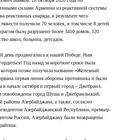
вич Маяков. 28 октября 2020 года по
женными силами Армении из реактивной системы
 реактивных снаряда, в результате чего
 тяжести получили 70 человек, в том числе 8 детей
врагом было разрушено более 3410 домов, 120
тво школ, больниц, детсадов.
й день продвигались к нашей Победе. Нам
гордиться! Год назад за короткие сроки была
, которая позже получила название «Железный
орвана первая линия обороны противника и были
 в начале октября и первый город – Джебраил.
ли освобождены город Шуша и Джебраильский,
 районы Азербайджана, а также, согласно
резидентом Азербайджанской Республики, премьер-
ентом России, Азербайджану были возвращены
районы.