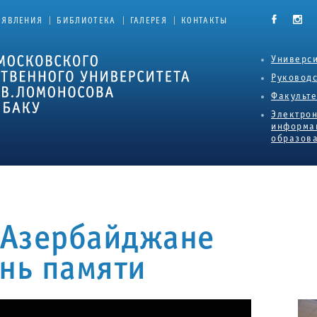
|
|
|
ЪЯВЛЕНИЯ
БИБЛИОТЕКА
ГАЛЕРЕЯ
КОНТАКТЫ
Универси
Руковод
Факульт
Электро
информа
образова
в Азербайджане
ень памяти