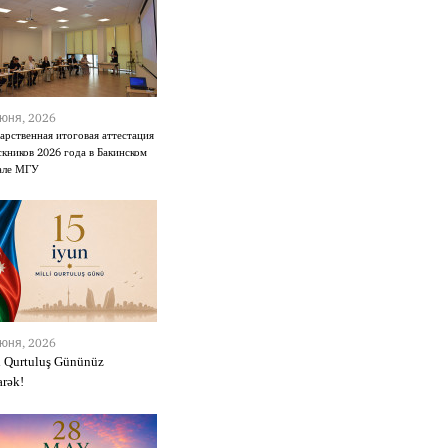
юня, 2026
арственная итоговая аттестация
кников 2026 года в Бакинском
але МГУ
юня, 2026
i Qurtuluş Gününüz
rək!