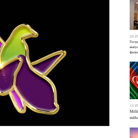
20 И
Госуд
выпус
фили
15 И
Mill
müba