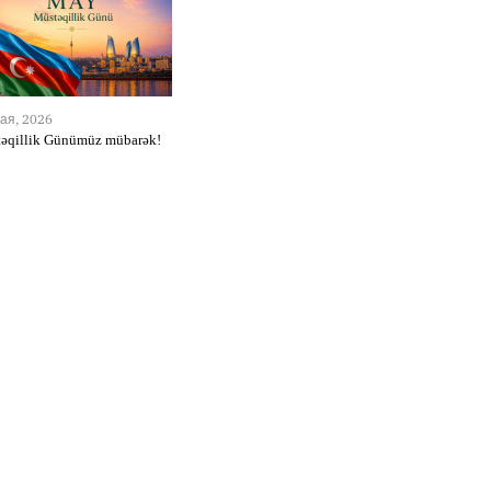
ая, 2026
əqillik Günümüz mübarək!