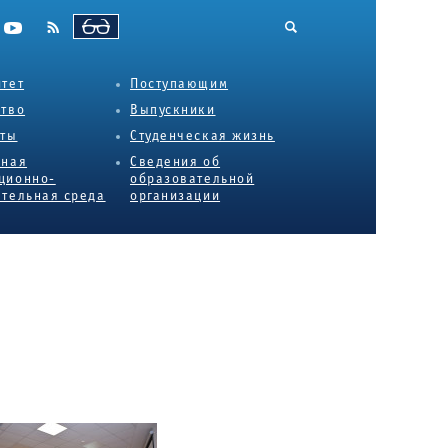
ВЕРСИЯ ДЛЯ СЛАБОВИДЯЩИХ
тет
Поступающим
ство
Выпускники
еты
Студенческая жизнь
нная
Сведения об
ционно-
образовательной
тельная среда
организации