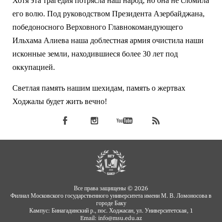
Хотя эта трагедия потрясла наш народ, но она не сломила
его волю. Под руководством Президента Азербайджана,
победоносного Верховного Главнокомандующего
Ильхама Алиева наша доблестная армия очистила наши
исконные земли, находившиеся более 30 лет под
оккупацией.
Светлая память нашим шехидам, память о жертвах
Ходжалы будет жить вечно!
Все права защищены © 2026
Филиал Московского государственного университета имени М. В. Ломоносова в
городе Баку
Кампус: Бинагадинский р., пос. Ходжасан, ул. Университетская, 1
Email: info
msu.edu.az
@